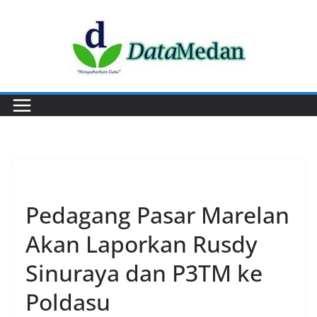
Skip
to
content
PERISTIWA
Pedagang Pasar Marelan
Akan Laporkan Rusdy
Sinuraya dan P3TM ke
Poldasu