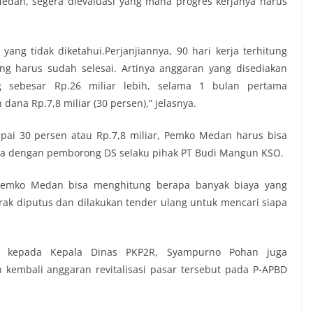
an, segera dievaluasi yang mana progres kerjanya harus
ang tidak diketahui.Perjanjiannya, 90 hari kerja terhitung
g harus sudah selesai. Artinya anggaran yang disediakan
sebesar Rp.26 miliar lebih, selama 1 bulan pertama
na Rp.7,8 miliar (30 persen),” jelasnya.
pai 30 persen atau Rp.7,8 miliar, Pemko Medan harus bisa
ma dengan pemborong DS selaku pihak PT Budi Mangun KSO.
 Pemko Medan bisa menghitung berapa banyak biaya yang
ntrak diputus dan dilakukan tender ulang untuk mencari siapa
a kepada Kepala Dinas PKP2R, Syampurno Pohan juga
kembali anggaran revitalisasi pasar tersebut pada P-APBD