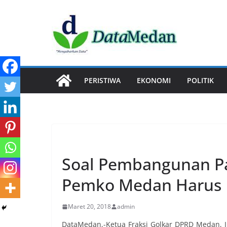
Skip
to
content
PERISTIWA
EKONOMI
POLITIK
EKONOMI
Soal Pembangunan P
Pemko Medan Harus 
Maret 20, 2018
admin
DataMedan,-Ketua Fraksi Golkar DPRD Medan,