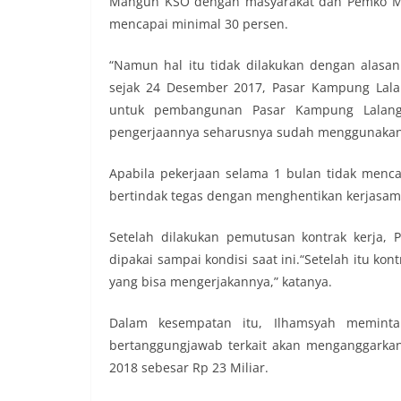
Mangun KSO dengan masyarakat dan Pemko Med
mencapai minimal 30 persen.
“Namun hal itu tidak dilakukan dengan alasan y
sejak 24 Desember 2017, Pasar Kampung Lalan
untuk pembangunan Pasar Kampung Lalang 
pengerjaannya seharusnya sudah menggunakan da
Apabila pekerjaan selama 1 bulan tidak menca
bertindak tegas dengan menghentikan kerjasa
Setelah dilakukan pemutusan kontrak kerja,
dipakai sampai kondisi saat ini.“Setelah itu ko
yang bisa mengerjakannya,” katanya.
Dalam kesempatan itu, Ilhamsyah memint
bertanggungjawab terkait akan menganggarkan 
2018 sebesar Rp 23 Miliar.