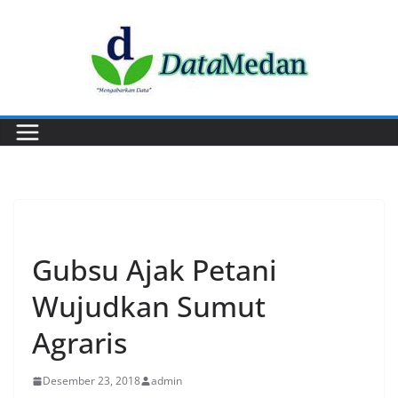
Skip
to
content
EKONOMI
Gubsu Ajak Petani
Wujudkan Sumut
Agraris
Desember 23, 2018
admin