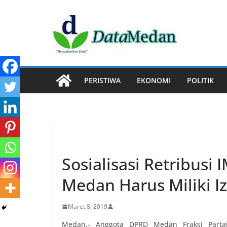
Skip
to
content
PERISTIWA
EKONOMI
POLITIK
EKONOMI
Sosialisasi Retribusi
Medan Harus Miliki I
Maret 8, 2019
Medan,- Anggota DPRD Medan Fraksi Parta