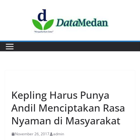
Skip
to
content
PERISTIWA
Kepling Harus Punya
Andil Menciptakan Rasa
Nyaman di Masyarakat
November 26, 2017
admin