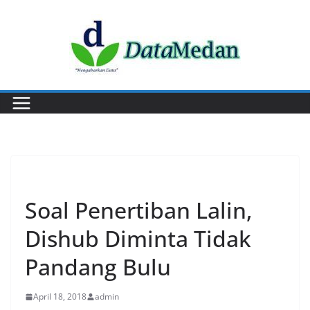
Skip
to
content
PERISTIWA
Soal Penertiban Lalin,
Dishub Diminta Tidak
Pandang Bulu
April 18, 2018
admin