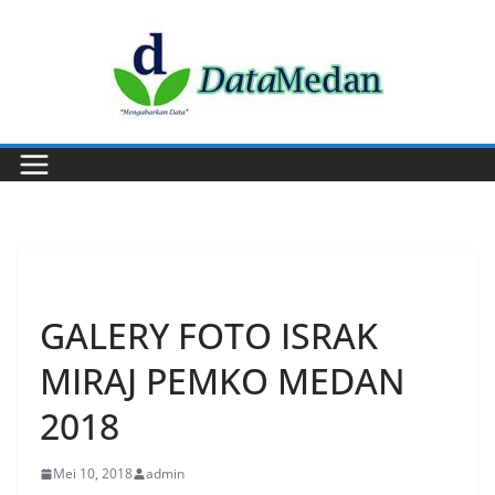
Skip
to
content
EVENT
GALERY FOTO ISRAK
MIRAJ PEMKO MEDAN
2018
Mei 10, 2018
admin