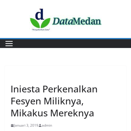
Skip
to
content
LIFESTYLE
Iniesta Perkenalkan
Fesyen Miliknya,
Mikakus Mereknya
Januari 3, 2019
admin