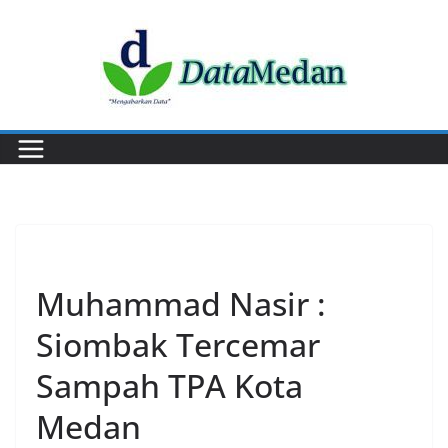
Skip
to
content
PERISTIWA
Muhammad Nasir :
Siombak Tercemar
Sampah TPA Kota
Medan