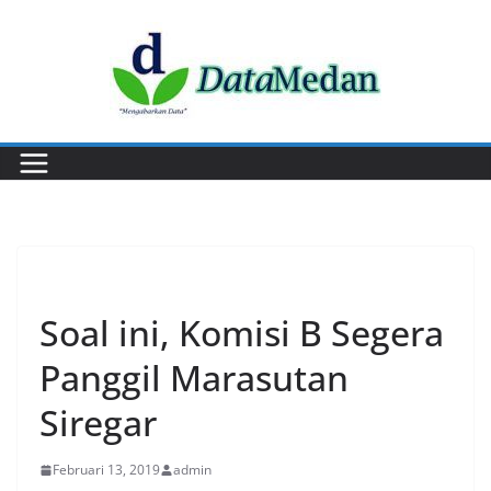
Skip
to
content
PERISTIWA
Soal ini, Komisi B Segera
Panggil Marasutan
Siregar
Februari 13, 2019
admin