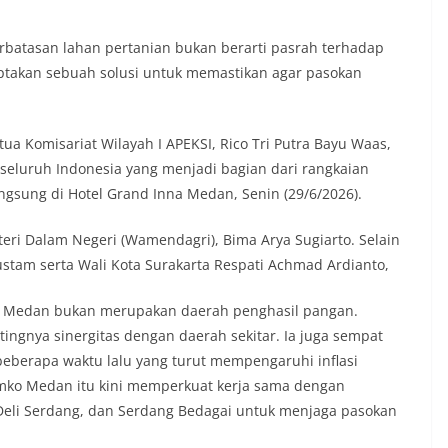
rbatasan lahan pertanian bukan berarti pasrah terhadap
ptakan sebuah solusi untuk memastikan agar pasokan
tua Komisariat Wilayah I APEKSI, Rico Tri Putra Bayu Waas,
eluruh Indonesia yang menjadi bagian dari rangkaian
angsung di Hotel Grand Inna Medan, Senin (29/6/2026).
eri Dalam Negeri (Wamendagri), Bima Arya Sugiarto. Selain
 Rustam serta Wali Kota Surakarta Respati Achmad Ardianto,
a Medan bukan merupakan daerah penghasil pangan.
tingnya sinergitas dengan daerah sekitar. Ia juga sempat
beberapa waktu lalu yang turut mempengaruhi inflasi
emko Medan itu kini memperkuat kerja sama dengan
Deli Serdang, dan Serdang Bedagai untuk menjaga pasokan