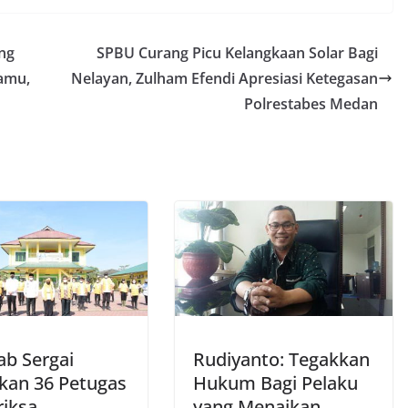
ang
SPBU Curang Picu Kelangkaan Solar Bagi
amu,
Nelayan, Zulham Efendi Apresiasi Ketegasan
Polrestabes Medan
b Sergai
Rudiyanto: Tegakkan
kan 36 Petugas
Hukum Bagi Pelaku
iksa
yang Menaikan