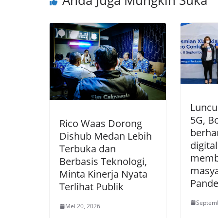
Anda Juga Mungkin Suka
Luncu
5G, B
Rico Waas Dorong
berha
Dishub Medan Lebih
digita
Terbuka dan
memb
Berbasis Teknologi,
masya
Minta Kinerja Nyata
Pand
Terlihat Publik
Septemb
Mei 20, 2026