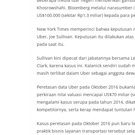
Beberapa media luar negeri memberikan gambara
Khosrowshahi. Bloomberg melalui narasumber 
US$100.000 (sekitar Rp1,3 miliar) kepada para p
New York Times memperinci bahwa keputusan me
Uber, Joe Sullivan. Keputusan itu dilakukan at
pada saat itu.
Sullivan kini dipecat dari jabatannya bersama L
Clark, karena kasus ini. Kalanick sendiri sudah
masih terlibat dalam Uber sebagai anggota dew
Peretasan data Uber pada Oktober 2016 bukanl
perkiraan nilai valuasi mencapai US$70 miliar (s
mengalami kasus serupa pada tahun 2014, dika
kompetitornya, serta kerap mendapat tuntutan
Kasus peretasan pada Oktober 2016 pun baru te
praktik bisnis layanan transportasi tersebut se