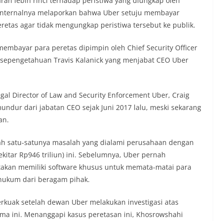
n lebih rinci terhadap peristiwa yang diungkap oleh
internalnya melaporkan bahwa Uber setuju membayar
eretas agar tidak mengungkap peristiwa tersebut ke publik.
mbayar para peretas dipimpin oleh Chief Security Officer
as sepengetahuan Travis Kalanick yang menjabat CEO Uber
egal Director of Law and Security Enforcement Uber, Craig
 mundur dari jabatan CEO sejak Juni 2017 lalu, meski sekarang
an.
ah satu-satunya masalah yang dialami perusahaan dengan
ekitar Rp946 triliun) ini. Sebelumnya, Uber pernah
takan memiliki software khusus untuk memata-matai para
 hukum dari beragam pihak.
rkuak setelah dewan Uber melakukan investigasi atas
lama ini. Menanggapi kasus peretasan ini, Khosrowshahi