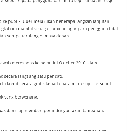
tersebut kepada pengguna dan mitra sopir di dalam negeri.
ap ke publik, Uber melakukan beberapa langkah lanjutan
ngkah ini diambil sebagai jaminan agar para pengguna tidak
dian serupa terulang di masa depan.
awab merespons kejadian ini Oktober 2016 silam.
k secara langsung satu per satu.
u kredit secara gratis kepada para mitra sopir tersebut.
hak yang berwenang.
ak dan siap memberi perlindungan akun tambahan.