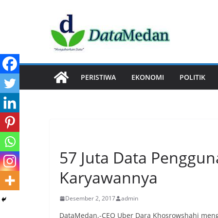
Skip
to
content
PERISTIWA
EKONOMI
POLITIK
TEKNOLOGI
57 Juta Data Pengguna
Karyawannya
Desember 2, 2017
admin
DataMedan,-CEO Uber Dara Khosrowshahi mengak