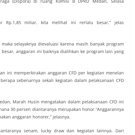
aga (Dispora) di ruang Komisi B DPRD Medan, Selasa
Rp.1,85 miliar, kita melihat ini rerlalu besar,” jelas
i maka selayaknya dievaluasi karena masih banyak program
 besar, anggaran ini baiknya dialihkan ke program lain yang
edan ini memperkirakan anggaran CFD per kegiatan menelan
n berapa sebenarnya sekali kegiatan dalam pelaksanaan CFD
Medan, Marah Husin mengatakan dalam pelaksanaan CFD ini
imana 30 persen diantaranya merupakan honor.“Anggarannya
pakan anggaran honorer,” jelasnya.
iantaranya senam, lucky draw dan kegiatan lainnya. Dari