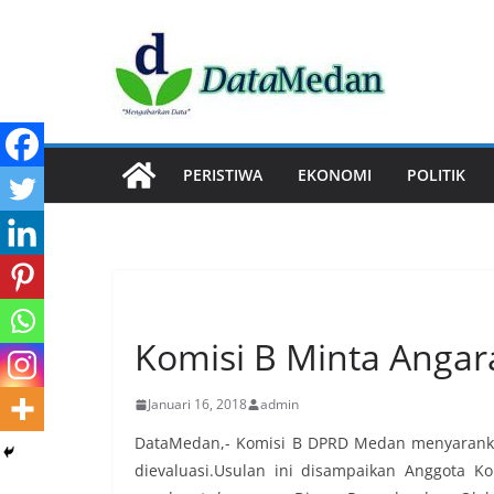
Skip
to
content
PERISTIWA
EKONOMI
POLITIK
PERISTIWA
Komisi B Minta Angar
Januari 16, 2018
admin
DataMedan,- Komisi B DPRD Medan menyarankan
dievaluasi.Usulan ini disampaikan Anggota 