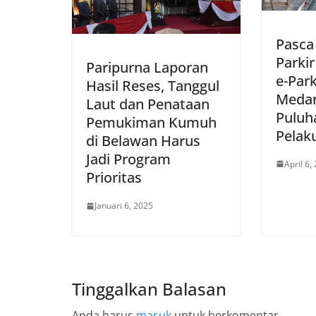
Pasca
Parkir
Paripurna Laporan
e-Par
Hasil Reses, Tanggul
Meda
Laut dan Penataan
Puluh
Pemukiman Kumuh
Pelaku
di Belawan Harus
Jadi Program
April 6,
Prioritas
Januari 6, 2025
Tinggalkan Balasan
Anda harus
masuk
untuk berkomentar.