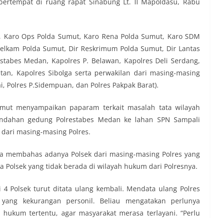
bertempat di ruang rapat Sinabung Lt. II Mapoldasu, Rabu
ut, Karo Ops Polda Sumut, Karo Rena Polda Sumut, Karo SDM
telkam Polda Sumut, Dir Reskrimum Polda Sumut, Dir Lantas
tabes Medan, Kapolres P. Belawan, Kapolres Deli Serdang,
atan, Kapolres Sibolga serta perwakilan dari masing-masing
gai, Polres P.Sidempuan, dan Polres Pakpak Barat).
umut menyampaikan paparam terkait masalah tata wilayah
ndahan gedung Polrestabes Medan ke lahan SPN Sampali
 dari masing-masing Polres.
a membahas adanya Polsek dari masing-masing Polres yang
 Polsek yang tidak berada di wilayah hukum dari Polresnya.
 4 Polsek turut ditata ulang kembali. Mendata ulang Polres
 yang kekurangan personil. Beliau mengatakan perlunya
 hukum tertentu, agar masyarakat merasa terlayani. “Perlu