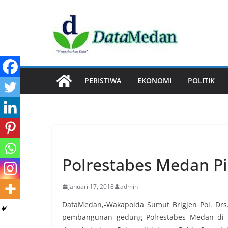
Skip
to
content
PERISTIWA
EKONOMI
POLITIK
PERISTIWA
Polrestabes Medan P
Januari 17, 2018
admin
DataMedan,-Wakapolda Sumut Brigjen Pol. Dr
pembangunan gedung Polrestabes Medan di