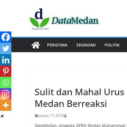
Skip
to
content
PERISTIWA
EKONOMI
POLITIK
PERISTIWA
Sulit dan Mahal Urus
Medan Berreaksi
Januari 17, 2018
DataMedan,-Anggota DPRD Medan Muhammad Na