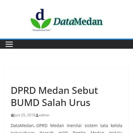
Skip
to
content
EKONOMI
DPRD Medan Sebut
BUMD Salah Urus
Juni 25, 2018
admin
DataMedan,-DPRD Medan menilai sistem tata kelola
perusahaan daerah milik Pemko Medan terlalu