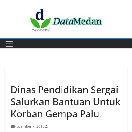
Skip
to
content
PERISTIWA
Dinas Pendidikan Sergai
Salurkan Bantuan Untuk
Korban Gempa Palu
November 7, 2018