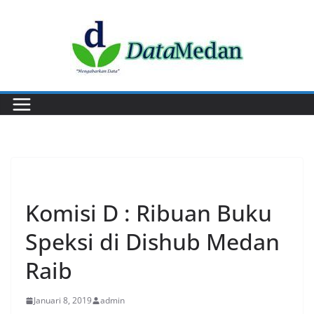
Skip
to
content
PERISTIWA
Komisi D : Ribuan Buku
Speksi di Dishub Medan
Raib
Januari 8, 2019
admin