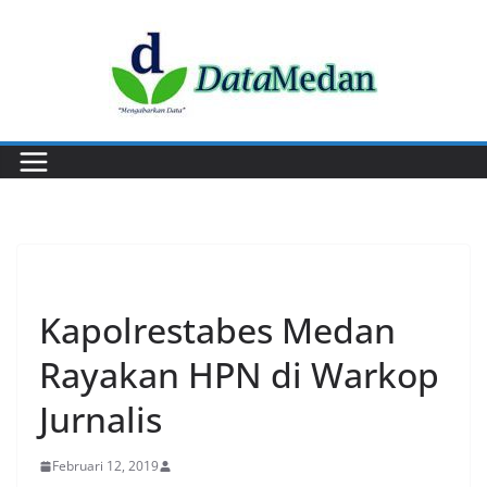
Skip
to
content
EVENT
Kapolrestabes Medan
Rayakan HPN di Warkop
Jurnalis
Februari 12, 2019