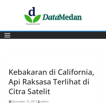
Skip
to
content
DUNIA
Kebakaran di California,
Api Raksasa Terlihat di
Citra Satelit
Desember 10, 2017
admin