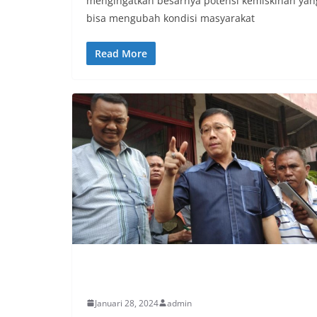
mengingatkan besarnya potensi kemiskinan yan
bisa mengubah kondisi masyarakat
Read More
PERISTIWA
Januari 28, 2024
admin