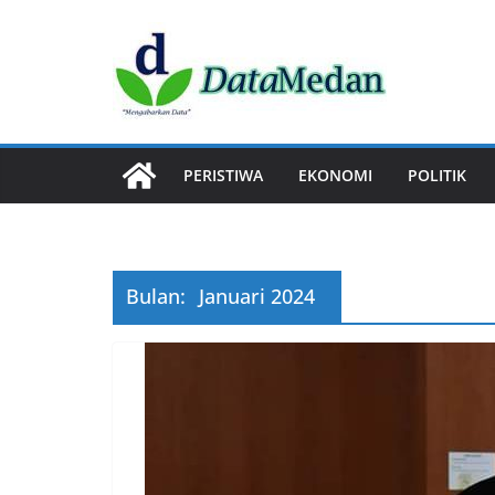
Skip
to
content
PERISTIWA
EKONOMI
POLITIK
Bulan:
Januari 2024