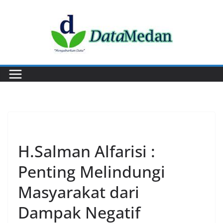
Skip
to
content
EKONOMI
H.Salman Alfarisi :
Penting Melindungi
Masyarakat dari
Dampak Negatif