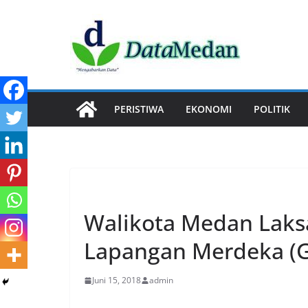
Skip
to
content
PERISTIWA
EKONOMI
POLITIK
EVENT
Walikota Medan Laksan
Lapangan Merdeka (G
Juni 15, 2018
admin