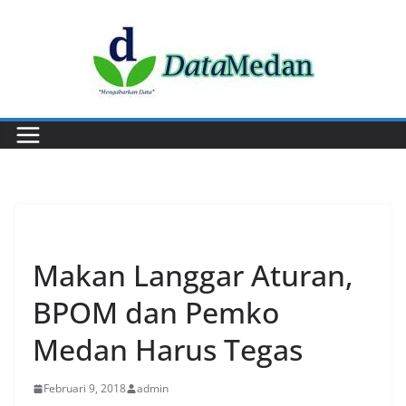
Skip
to
content
EKONOMI
Makan Langgar Aturan,
BPOM dan Pemko
Medan Harus Tegas
Februari 9, 2018
admin