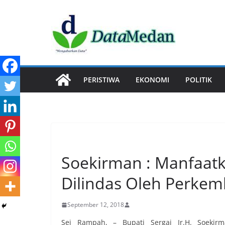
Skip
to
content
PERISTIWA
EKONOMI
POLITIK
TEKNOLOGI
Soekirman : Manfaatk
Dilindas Oleh Perke
September 12, 2018
Sei Rampah, – Bupati Sergai Ir.H. Soekir