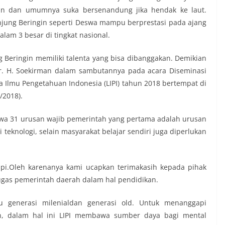
an dan umumnya suka bersenandung jika hendak ke laut.
njung Beringin seperti Deswa mampu berprestasi pada ajang
lam 3 besar di tingkat nasional.
Beringin memiliki talenta yang bisa dibanggakan. Demikian
Ir. H. Soekirman dalam sambutannya pada acara Diseminasi
 Ilmu Pengetahuan Indonesia (LIPI) tahun 2018 bertempat di
/2018).
hwa 31 urusan wajib pemerintah yang pertama adalah urusan
teknologi, selain masyarakat belajar sendiri juga diperlukan
adapi.Oleh karenanya kami ucapkan terimakasih kepada pihak
ugas pemerintah daerah dalam hal pendidikan.
u generasi milenialdan generasi old. Untuk menanggapi
an, dalam hal ini LIPI membawa sumber daya bagi mental