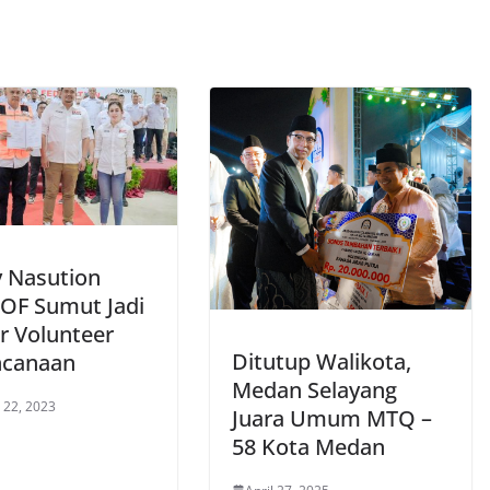
 Nasution
IOF Sumut Jadi
r Volunteer
Ditutup Walikota,
ncanaan
Medan Selayang
 22, 2023
Juara Umum MTQ –
58 Kota Medan