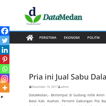
Skip
to
content
PERISTIWA
EKONOMI
POLITIK
PERISTIWA
Pria ini Jual Sabu D
Desember 14, 2017
admin
DataMedan,- Bertempat di Gudang milik Amin 
Balai Kab. Asahan, Personil Gabungan Pos B