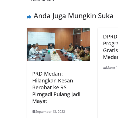
Anda Juga Mungkin Suka
DPRD
Progr
Grati
Meda
Maret 1
PRD Medan :
Hilangkan Kesan
Berobat ke RS
Pirngadi Pulang Jadi
Mayat
September 13, 2022