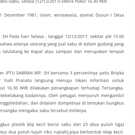
abu-sabu, Selasa (12/12/2017) sekira Pukul 16.30 Wib
 01 Desember 1981, islam, wiraswasta, alamat Dusun I Desa
 Pada hari Selasa , tanggal 12/12/2017, sekitar pkl 15.00
bahwa adanya seorang yang jual sabu di dalam gudang yang
k lalulalang ke Kapal atau sampan dan merupakan tempat
an IPTU SABRAN MP. SH bersama 3 personilnya yaitu Bripka
ir Yudi Pranata langsung menuju lokasi informasi untuk
ukul 16.30 WIB dilakukan penangkapan terhadap Tersangka,
 kebelakang badannya, Oleh petugas menyuruh mengambil
penggeledahan, dan didalam dompetnya di temukan bungkus
 tersangka mengakui sabu tersebut miliknya.
kus plastik klip kecil berisi sabu dan 23 (dua puluh tiga)
atus dua puluh tujuh ribu rupiah),pipa berbentuk skop kecil,